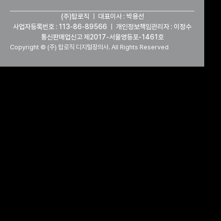
(주)탑로직 ㅣ 대표이사 : 박용선
사업자등록번호 : 113-86-89566 ㅣ 개인정보책임관리자 : 이정수
통신판매업신고 제2017-서울영등포-1461호
Copyright © (주) 탑로직 디지털장의사. All Rights Reserved