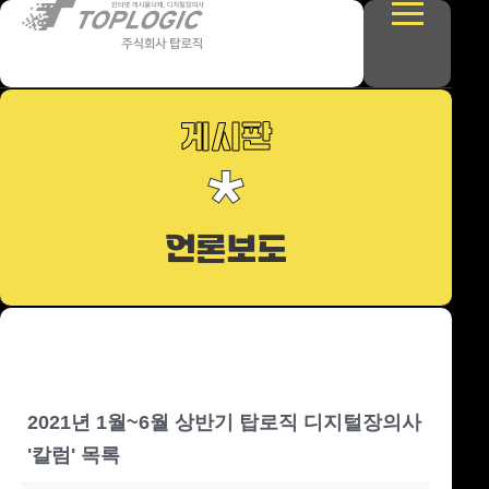
탑로직
게시판
게시판
언론보도
이용안내
상담하기
2021년 1월~6월 상반기 탑로직 디지털장의사
'칼럼' 목록
상담하기
카카오톡
대표번호
팩스
이메일