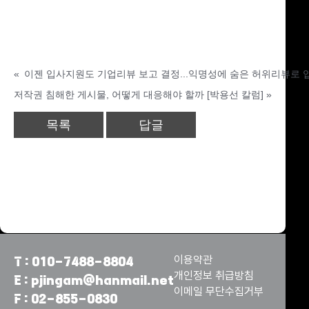
«
이젠 입사지원도 기업리뷰 보고 결정...익명성에 숨은 허위리뷰로 입
저작권 침해한 게시물, 어떻게 대응해야 할까 [박용선 칼럼]
»
목록
답글
Powered by KBoard
이용약관
T : 010-7488-8804
개인정보 취급방침
E : pjingam@hanmail.net
이메일 무단수집거부
F : 02-855-0830