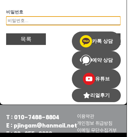
24시간 언제든 편하게 연락주세요.
자세한 내용은 상담을 요청하시면 담당자가 친절히 상담해 드립니
비밀번호
다.
목록
비밀번호 확인
카톡 상담
예약 상담
유튜브
리얼후기
이용약관
T : 010-7488-8804
개인정보 취급방침
E : pjingam@hanmail.net
이메일 무단수집거부
F : 02-855-0830