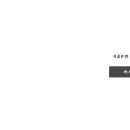
비밀번호
목
24시간 언제든 편하