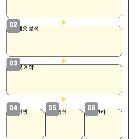
02
신청 내용 분석
03
견적 및 계약
04
05
06
삭제 진행
결과 회신
사후 관리