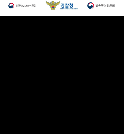
이용약관
T : 010-7488-8804
개인정보 취급방침
E : pjingam@hanmail.net
이메일 무단수집거부
F : 02-855-0830
(주)탑로직 ㅣ 대표이사 : 박용선
사업자등록번호 : 113-86-89566 ㅣ 개인정보책임관리자 : 이정수
통신판매업신고 제2017-서울영등포-1461호