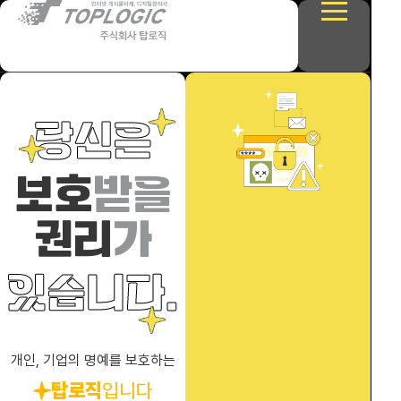
탑로직
당신은
게시판
보호
받을
이용안내
권리
가
상담하기
있습니다.
개인, 기업의 명예를 보호하는
탑로직
상담하기
입니다
카카오톡
대표번호
팩스
이메일